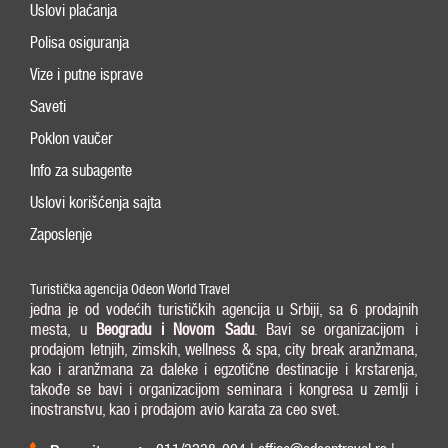
Uslovi plaćanja
Polisa osiguranja
Vize i putne isprave
Saveti
Poklon vaučer
Info za subagente
Uslovi korišćenja sajta
Zaposlenje
Turistička agencija Odeon World Travel
jedna je od vodećih turističkih agencija u Srbiji, sa 6 prodajnih
mesta, u
Beogradu i
Novom Sadu
. Bavi se organizacijom i
prodajom letnjih, zimskih, wellness & spa, city break aranžmana,
kao i aranžmana za daleke i egzotične destinacije i krstarenja,
takođe se bavi i organizacijom seminara i kongresa u zemlji i
inostranstvu, kao i prodajom avio karata za ceo svet.