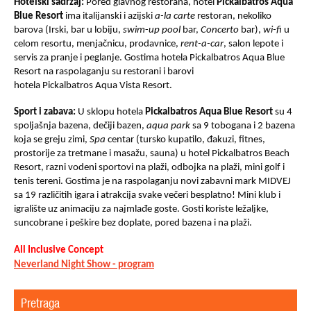
Hotelski sadržaj:
Pored glavnog restorana, hotel
Pickalbatros
Aqua
Blue Resort
ima italijanski i azijski
a-la carte
restoran, nekoliko
barova (Irski, bar u lobiju,
swim
-
up
pool
bar,
Concerto
bar),
wi-fi
u
celom resortu, menjačnicu, prodavnice,
rent-a-car
, salon lepote i
servis za pranje i peglanje. Gostima hotela
Pick
albatros Aqua Blue
Resort na raspolaganju su restorani i barovi
hotela
Pickalbatros
Aqua Vista Resort.
Sport i zabava:
U sklopu hotela
Pickalbatros
Aqua Blue Resort
su 4
spoljašnja bazena, dečiji bazen,
aqua
park
sa 9 tobogana i 2 bazena
koja se greju zimi,
S
p
a
centar (tursko kupatilo, đakuzi, fitnes,
prostorije za tretmane i masažu, sauna) u hotel
Pickalbatros
Beach
Resort, razni vodeni sportovi na plaži, odbojka na plaži, mini golf i
tenis tereni. Gostima je na raspolaganju novi zabavni mark MIDVEJ
sa 19 različitih igara i atrakcija svake večeri besplatno! Mini klub i
igralište uz animaciju za najmlađe goste. Gosti koriste ležaljke,
suncobrane i peškire bez doplate, pored bazena i na plaži
.
All Inclusive Concept
Neverland Night Show - program
Pretraga