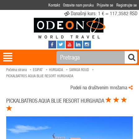
Kontakt
Ostavite nam poruku
Prijavite se
Registrujte se
Današnji kurs:
1 € = 117,3582 RSD
Početna strana
EGIPAT
HURGADA
SAFAGA ROUD
PICKALBATROS AQUA BLUE RESORT HURGHADA
Podeli na društvenim mrežama
PICKALBATROS AQUA BLUE RESORT HURGHADA