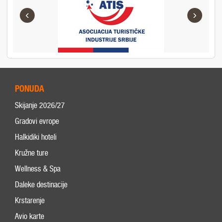
‹
›
PONUDA
Skijanje 2026/27
Gradovi evrope
Halkidiki hoteli
Kružne ture
Wellness & Spa
Daleke destinacije
Krstarenje
Avio karte