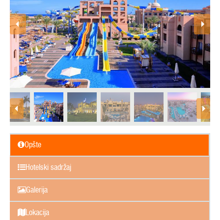
Opšte
Hotelski sadržaj
Galerija
Lokacija