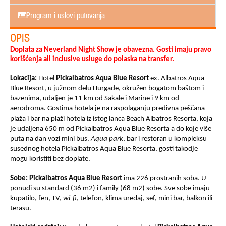
Program i uslovi putovanja
OPIS
Doplata za Neverland Night Show je obavezna. Gosti imaju pravo
korišćenja all inclusive usluge do polaska na transfer.
Lokacija:
Hotel
Pickalbatros Aqua Blue Resort
ex.
Albatros Aqua
Blue Resort
, u južnom delu Hurgade, okružen bogatom baštom i
bazenima, udaljen je 11 km od Sakale i Marine i 9 km od
aerodroma. Gostima hotela je na raspolaganju predivna peščana
plaža i bar na plaži hotela iz istog lanca
Beach Albatros Resorta
, koja
je udaljena 650 m od
Pickalbatros Aqua Blue Resorta
a do koje više
puta na dan vozi mini bus.
Aqua
park
, bar i restoran u kompleksu
susednog hotela
Pickalbatros Aqua Blue Resorta
, gosti takodje
mogu koristiti bez doplate.
Sobe:
Pickalbatros Aqua Blue Resort
ima 226 prostranih soba. U
ponudi su standard (36 m2) i family (68 m2) sobe. Sve sobe imaju
kupatilo, fen, TV,
wi-fi
, telefon, klima uređaj, sef, mini bar, balkon ili
terasu.