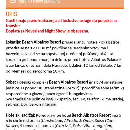
Program i uslovi putovanja
OPIS
Gosti imaju pravo korišćenja all inclusive usluge do polaska na
transfer
.
Doplata za Neverland Night Show je obavezna.
Lokacija:
Beach
Albatros
Resort
pripada lancu hotela Pickalbatros,
prostire se na 123.000 m² površine sa uređenim vrtovima i
bazenima. Nalazi se na sopstvenoj uređenoj peščanoj plaži, sa
koralnim grebenom manjim delom, pored hotela Albatros Palace iz
istog lanca, u južnom delu Hurgade. Udaljen 12 km od Sakale, 7 km
od Memše i od aerodroma 10 km.
Sobe:
Hotelski kompleks
Beach
Albatros
Resort
ima 674 smeštajne
jedinice. U ponudi su: standardne (24m 2) i porodične sobe (48m 2)
raspoređene u glavnoj, anex zgradi i bungalovima.
Sve smeštajne jedinice imaju kupatilo, fen, TV, telefon, klima uređaj,
sef,
mini ba
r
, balkon ili terasu.
Hotelski sadržaj:
Pored glavnog hotel
Beach
Albatros
Resort
ima 5
a la carte
restorana (
L’ Asiatique, Alfredo, Si Omar, Salsa i Zum
Kaiser
), 9 tematskih barova (
Club MC, Dolce Vita Lounge Bar,