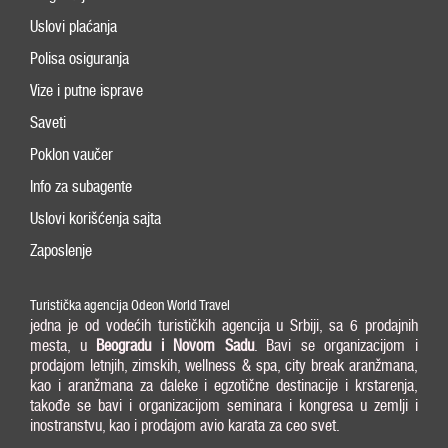
Uslovi plaćanja
Polisa osiguranja
Vize i putne isprave
Saveti
Poklon vaučer
Info za subagente
Uslovi korišćenja sajta
Zaposlenje
Turistička agencija Odeon World Travel
jedna je od vodećih turističkih agencija u Srbiji, sa 6 prodajnih
mesta, u
Beogradu i
Novom Sadu
. Bavi se organizacijom i
prodajom letnjih, zimskih, wellness & spa, city break aranžmana,
kao i aranžmana za daleke i egzotične destinacije i krstarenja,
takođe se bavi i organizacijom seminara i kongresa u zemlji i
inostranstvu, kao i prodajom avio karata za ceo svet.