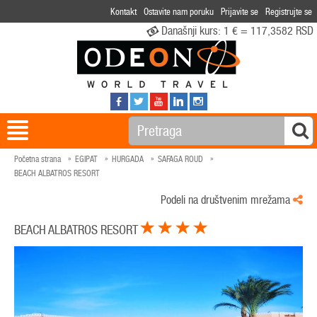
Kontakt
Ostavite nam poruku
Prijavite se
Registrujte se
Današnji kurs:
1 € = 117,3582 RSD
Početna strana
EGIPAT
HURGADA
SAFAGA ROUD
BEACH ALBATROS RESORT
Podeli na društvenim mrežama
BEACH ALBATROS RESORT