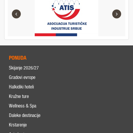
‹
›
PONUDA
Skijanje 2026/27
Gradovi evrope
Halkidiki hoteli
Kružne ture
Wellness & Spa
Daleke destinacije
Krstarenje