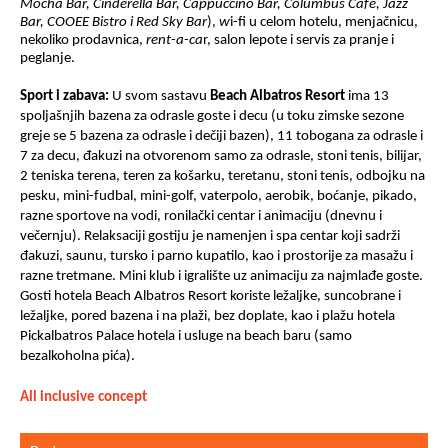
Mocha Bar, Cinderella Bar, Cappuccino Bar, Columbus Cafe, Jazz
Bar, COOEE Bistro i Red Sky Bar
),
w
i-fi u celom hotelu, menjačnicu,
nekoliko prodavnica,
rent-a-ca
r, salon lepote i servis za pranje i
peglanje.
Sport i zabava:
U svom sastavu
B
e
ach
Albatros
Resort
ima 13
spoljašnjih bazena za odrasle goste i decu (u toku zimske sezone
greje se 5 bazena za odrasle i dečiji bazen), 11 tobogana za odrasle i
7 za decu, đakuzi na otvorenom samo za odrasle, stoni tenis, bilijar,
2 teniska terena, teren za košarku, teretanu, stoni tenis, odbojku na
pesku, mini-fudbal, mini-golf, vaterpolo, aerobik, boćanje, pikado,
razne sportove na vodi, ronilački centar i animaciju (dnevnu i
večernju). Relaksaciji gostiju je namenjen i spa centar koji sadrži
đakuzi, saunu, tursko i parno kupatilo, kao i prostorije za masažu i
razne tretmane. Mini klub i igralište uz animaciju za najmlađe goste.
Gosti hotela
Beach
Albatros
Resort
koriste ležaljke, suncobrane i
ležaljke, pored bazena i na plaži, bez doplate, kao i plažu hotela
Pickalbatros Palace hotela i usluge na beach baru (samo
bezalkoholna pića).
All inclusive concept