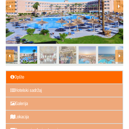
Opšte
Hotelski sadržaj
Galerija
Lokacija