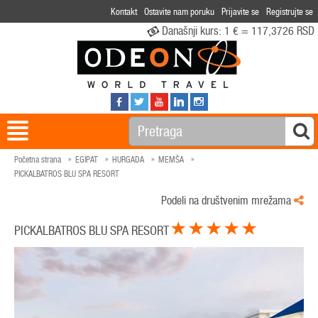
Kontakt
Ostavite nam poruku
Prijavite se
Registrujte se
Današnji kurs:
1 € = 117,3726 RSD
Početna strana
EGIPAT
HURGADA
MEMŠA
PICKALBATROS BLU SPA RESORT
Podeli na društvenim mrežama
PICKALBATROS BLU SPA RESORT