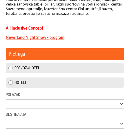
velika šahovska table, bilijar, razni sportovi na vodi i ronilački centar.
Savremeno opremlje, izuzetan
Spa
centar čini unutršnji bazen,
teretana, prostorije za razne masaže i tretmane.
All Inclusive Co
n
cept
Neverland Night Show - program
Pretraga
PREVOZ+HOTEL
HOTELI
POLAZAK
DESTINACIJA