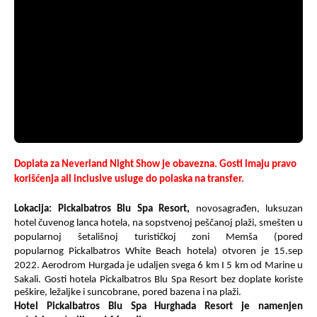
Doplata za Neverland Night Show je obavezna. Gosti imaju pravo
korišćenja all inclusive usluge do polaska na transfer.
Lokacija
:
Pickalbatros Blu Spa Resort,
novosagrađen, luksuzan
hotel čuvenog lanca hotela, na sopstvenoj peščanoj plaži, smešten u
popularnoj šetališnoj turističkoj zoni Memša (pored
popularnog
Pickalbatros
White Beach hotela) otvoren je 15.sep
2022. Aerodrom Hurgada je udaljen svega 6 km I 5 km od Marine u
Sakali.
Gosti hotela
Pickalbatros
Blu Spa Resort
bez doplate koriste
peškire, ležaljke i suncobrane, pored bazena i na plaži.
Hotel
Pickalbatros
Blu Spa Hurghada Resort je namenjen