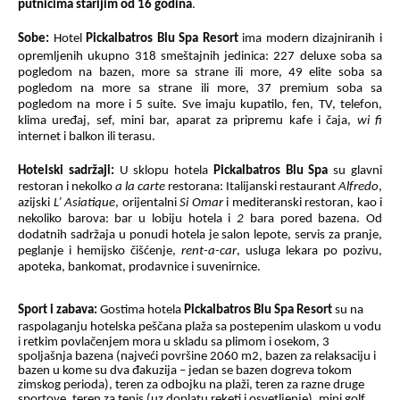
putnicima starijim od 16 godina
.
Sobe:
Hotel
Pickalbatros
Blu Spa Resort
ima modern dizajniranih i
opremljenih ukupno 318 smeštajnih jedinica
:
227 deluxe soba sa
pogledom na bazen, more sa strane ili more, 49 elite soba sa
pogledom na more sa strane ili more, 37 premium soba sa
pogledom na more i 5 suite. Sve imaju
kupatilo, fen, TV, telefon,
klima uređaj, sef, mini bar, aparat za pripremu kafe i čaja,
wi fi
internet i balkon ili terasu.
Hotelski sadržaji:
U sklopu hotela
Pickalbatros
Blu Spa
su glavni
restoran i nekolko
a la carte
restorana: Italijanski restaurant
Alfredo
,
azijski
L’ Asiatique
, orijentalni
Si Omar
i mediteranski restoran, kao i
nekoliko barova
: bar u lobiju hotela i
2
bara pored bazena. Od
dodatnih sadržaja u ponudi hotela je salon lepote, servis za pranje,
peglanje i hemijsko čišćenje,
rent-a-car
, usluga lekara po pozivu,
apoteka, bankomat, prodavnice i suvenirnice.
Sport i zabava:
Gostima hotela
Pickalbatros
Blu Spa Resort
su na
raspolaganju hotelska peščana pla
ž
a
sa postepenim ulaskom u vodu
i retkim povlačenjem mora u skladu sa plimom i osekom, 3
spoljašnja bazena (najveći
površine 2060 m2, bazen za relaksaciju i
bazen u kome su dva đakuzija – jedan se bazen dogreva tokom
zimskog perioda), teren za odbojku na plaži, teren za razne druge
sportove, teren za tenis (uz doplatu reketi i osvetljenje), mini golf,