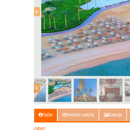
Opšte
Hotelski sadržaj
Galerija
OPIS