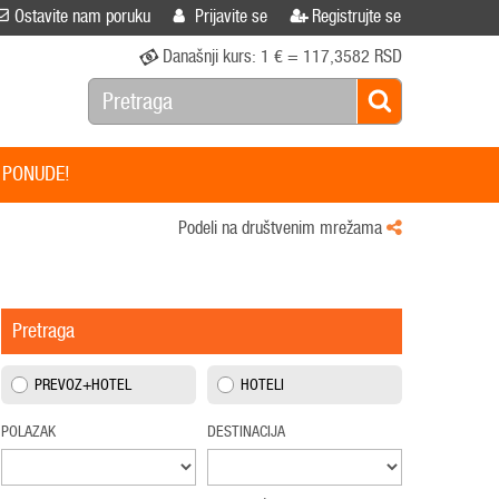
Ostavite nam poruku
Prijavite se
Registrujte se
Današnji kurs:
1 € = 117,3582 RSD
 PONUDE!
Podeli na društvenim mrežama
Pretraga
PREVOZ+HOTEL
HOTELI
POLAZAK
DESTINACIJA