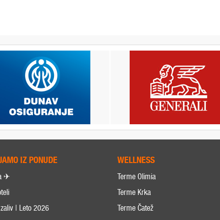
JAMO IZ PONUDE
WELLNESS
a ✈
Terme Olimia
teli
Terme Krka
zaliv | Leto 2026
Terme Čatež