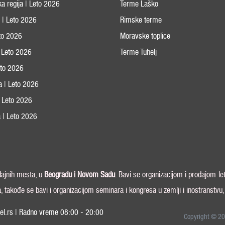
ka regija | Leto 2026
Terme Laško
s | Leto 2026
Rimske terme
eto 2026
Moravske toplice
 Leto 2026
Terme Tuhelj
Leto 2026
ja | Leto 2026
 | Leto 2026
 | Leto 2026
odajnih mesta, u
Beogradu i
Novom Sadu
. Bavi se organizacijom i prodajom le
a, takođe se bavi i organizacijom seminara i kongresa u zemlji i inostranstvu
el.rs | Radno vreme 08:00 - 20:00
Copyright © 20