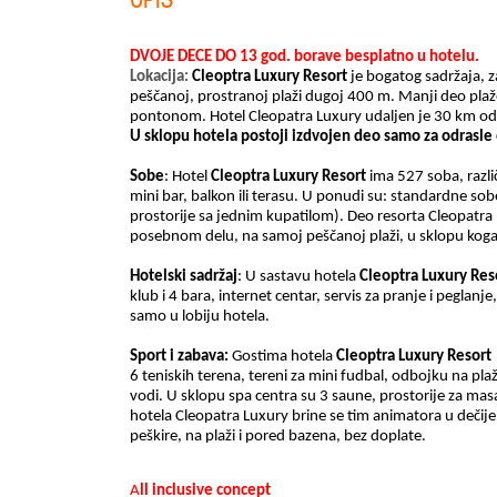
DVOJE DECE DO 13 god. borave besplatno u hotelu.
Lokacija:
Cleoptra Luxury Resort
je bogatog sadržaja, 
peščanoj, prostranoj plaži dugoj 400 m. Manji deo plaže
pontonom. Hotel Cleopatra Luxury udaljen je 30 km od
U sklopu hotela postoji izdvojen deo samo za odrasle
Sobe
:
Hotel
Cleoptra
Luxury
Resort
ima 527 soba, različi
mini bar, balkon ili terasu
. U ponudi su
: standardne sob
prostorije sa jednim kupatilom). Deo resorta Cleopatra 
posebnom delu, na samoj peščanoj plaži, u sklopu koga j
Hotelski
sadržaj
:
U sastavu hotela
Cleoptra
Luxury
Res
klub i 4 bara, internet centar, servis za pranje i peglan
samo u lobiju hotela.
Sport
i zabava:
Gostima hotela
Cleoptra
Luxury
Resort
6 teniskih terena, tereni za mini fudbal, odbojku na plaž
vodi. U sklopu spa centra su 3 saune, prostorije za masa
hotela Cleopatra Luxury brine se tim animatora u dečije
peškire, na plaži i pored bazena, bez doplate.
A
ll inclusive concept