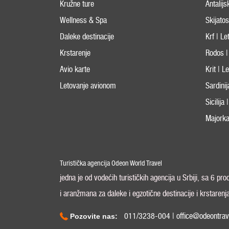
Kružne ture
Antalijs
Wellness & Spa
Skijato
Daleke destinacije
Krf | L
Krstarenje
Rodos |
Avio karte
Krit | 
Letovanje avionom
Sardini
Sicilija
Majorka
Turistička agencija Odeon World Travel
jedna je od vodećih turističkih agencija u Srbiji, sa 6 pr
i aranžmana za daleke i egzotične destinacije i krstarenj
011/3238-004 | office@odeontrav
Pozovite nas: