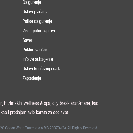
Osiguranje
Uslovi plaćanja
Polisa osiguranja
Vize i putne isprave
Saveti
Poklon vaučer
Info za subagente
Uslovi korišćenja sajta
Zaposlenje
tnjih, zimskih, wellness & spa, city break aranžmana, kao
, kao i prodajom avio karata za ceo svet.
26 Odeon World Travel d.o.o MB 20370424. All Rights Reserved.