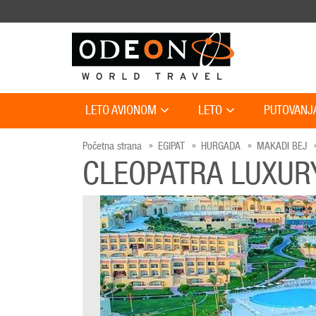
LETO AVIONOM
LETO
PUTOVANJ
Početna strana
EGIPAT
HURGADA
MAKADI BEJ
CLEOPATRA LUXUR