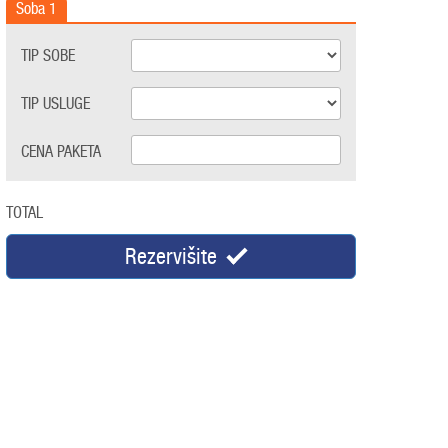
Soba
1
TIP SOBE
TIP USLUGE
CENA PAKETA
TOTAL
Rezervišite