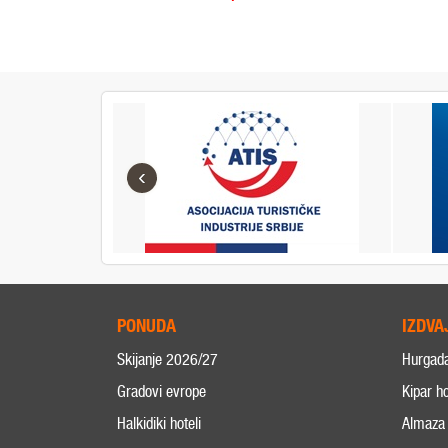
‹
PONUDA
IZDVA
Skijanje 2026/27
Hurgad
Gradovi evrope
Kipar ho
Halkidiki hoteli
Almaza 