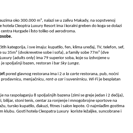
zauzima oko 300.000 m², nalazi se u zalivu Makady, na sopstvenoj
 hotela Cleoptra Luxury Resort ima i koralni greben do koga se dolazi
 centra Hurgade i
i
sto toliko od aerodroma.
 osobe.
tih kategorija, i sve imaju: kupatilo, fen, klima uređaj, TV, telefon, sef,
e su 35m² (dvokrevetne sobe i sofa), a family sobe 77m² (dve
Luxury (adults only) ima 79 superior soba, koje su izdvojene u
e spoljašnji bazen, restoran i bar
Sky
L
u
nge
.
ort
pored glavnog restorana ima i 2
a la carte
restorana, pub, noćni
je, prodavnicu, menjačnicu,
rent-a car
i suvenirnicu.
Wi-Fi
je besplatan
je na raspolaganju 8 spoljašnjih bazena (zimi se greje jedan i 2 dečija),
i, bilijar, stoni tenis, centar za ronjenje i mnogobrojne sportove na
žu, tursko kupatilo, đakuzi, fitnes i salon lepote. O najmlađim gostima
m klubu. Gosti hotela Cleopatra Luxury koriste ležaljke, suncobrane i