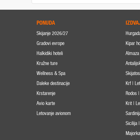
PONUDA
IZDVA
Skijanje 2026/27
Hurgad
Gradovi evrope
Kipar ho
Halkidiki hoteli
Almaza 
Kružne ture
Antalijs
Wellness & Spa
Skijato
Daleke destinacije
Krf | L
Krstarenje
Rodos |
Avio karte
Krit | 
Letovanje avionom
Sardini
Sicilija
Majorka