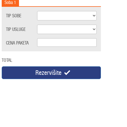
Soba
1
TIP SOBE
TIP USLUGE
CENA PAKETA
TOTAL
Rezervišite