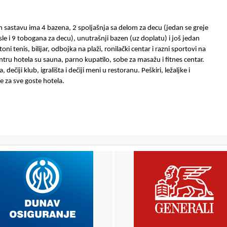
 sastavu ima 4 bazena, 2 spoljašnja sa delom za decu (jedan se greje
e i 9 tobogana za decu), unutrašnji bazen (uz doplatu) i još jedan
oni tenis, bilijar, odbojka na plaži, ronilački centar i razni sportovi na
ntru hotela
su sauna, parno kupatilo, sobe za masažu i fitnes centar.
a, dečiji klub, igrališta i dečiji meni u restoranu.
Peškiri, ležaljke i
e za sve goste hotela.