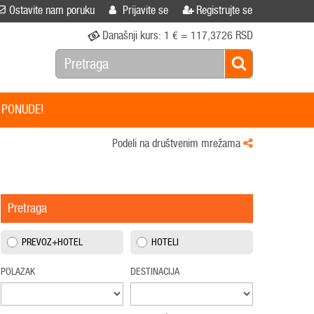
Ostavite nam poruku
Prijavite se
Registrujte se
Današnji kurs:
1 € = 117,3726 RSD
 PONUDE!
Podeli na društvenim mrežama
Pretraga
PREVOZ+HOTEL
HOTELI
POLAZAK
DESTINACIJA