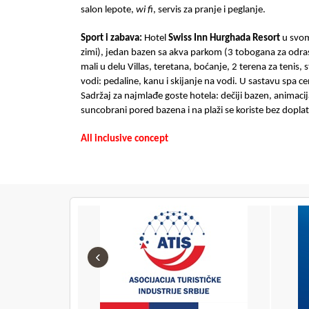
salon lepote,
wi fi
, servis za pranje i peglanje.
Sport i zabava:
Hotel
Swiss Inn Hurghada Resort
u svom
zimi), jedan bazen sa akva parkom (3 tobogana za odrasl
mali u delu Villas, teretana, boćanje, 2 terena za tenis, st
vodi: pedaline, kanu i skijanje na vodi. U sastavu
spa
ce
Sadržaj za najmlađe goste hotela
: dečiji bazen, animacij
suncobrani pored bazena i na plaži
se koriste bez doplat
All inclusive concept
‹