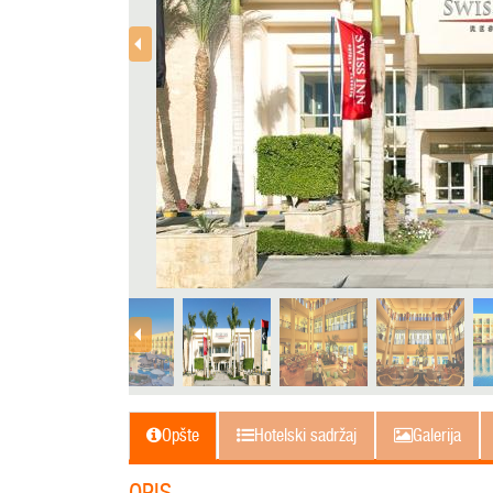
Opšte
Hotelski sadržaj
Galerija
OPIS