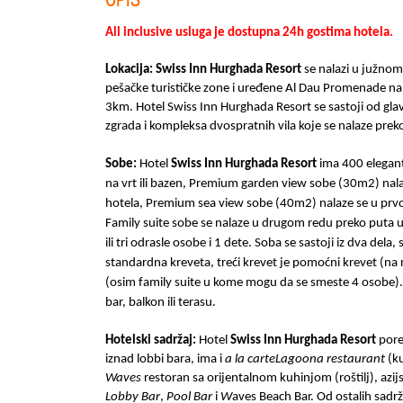
All inclusive usluga je dostupna 24h
gostima
hotela.
Lokacija:
Swiss Inn Hurghada Resort
se nalazi u južno
pešačke turističke zone i uređene Al Dau Promenade n
3km.
Hotel
Swiss Inn Hurghada Resort
se sastoji od gla
zgrada i kompleksa dvospratnih vila koje se nalaze preko 
Sobe:
Hotel
Swiss Inn Hurghada Resort
ima 400 elegan
na vrt ili bazen, Premium garden view sobe (30m2) nala
hotela, Premium sea view sobe (40m2) nalaze se u prvom
Family suite sobe se nalaze u drugom redu preko puta u
ili tri odrasle osobe i 1 dete. Soba se sastoji iz dva de
standardna kreveta, treći krevet je pomoćni krevet (na r
(osim family suite u kome mogu da se smeste 4 osobe). 
bar, balkon ili terasu.
Hotelski sadržaj:
Hotel
Swiss Inn Hurghada Resort
pore
iznad lobbi bara, ima i
a la carte
Lagoona restaurant
(ku
Waves
restoran sa orijentalnom kuhinjom (roštilj), azij
Lobby Bar
,
Pool Bar
i
W
aves Beach Bar. Od ostalih sadr