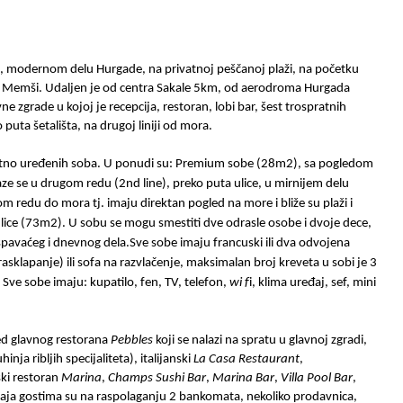
m, modernom delu Hurgade, na privatnoj peščanoj plaži, na početku
a Memši. Udaljen je od centra Sakale 5km, od aerodroma Hurgada
vne zgrade u kojoj je recepcija, restoran, lobi bar, šest trospratnih
puta šetališta, na drugoj liniji od mora.
tno uređenih soba. U ponudi su: Premium sobe (28m2), sa pogledom
ze se u drugom redu (2nd line), preko puta ulice, u mirnijem delu
 redu do mora tj. imaju direktan pogled na more i bliže su plaži i
lice (73m2). U sobu se mogu smestiti dve odrasle osobe i dvoje dece,
la, spavaćeg i dnevnog dela.Sve sobe imaju francuski ili dva odvojena
asklapanje) ili sofa na razvlačenje, maksimalan broj kreveta u sobi je 3
Sve sobe imaju: kupatilo, fen, TV, telefon,
wi f
i, klima uređaj, sef, mini
d glavnog restorana
Pebbles
koji se nalazi na spratu u glavnoj zgradi,
hinja ribljih specijaliteta), italijanski
La Casa Restaurant
,
ski restoran
Marina
,
Champs Sushi Bar
,
Marina Bar
,
Villa Pool Bar
,
žaja gostima su na raspolaganju 2 bankomata, nekoliko prodavnica,