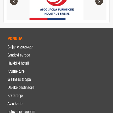
‹
›
PONUDA
Skijanje 2026/27
Gradovi evrope
Halkidiki hoteli
Kružne ture
Wellness & Spa
Daleke destinacije
Krstarenje
Avio karte
Letovanje avionom