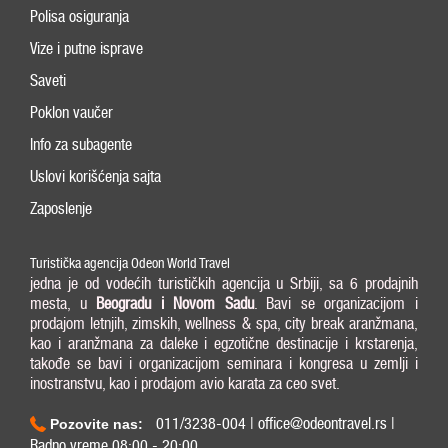
Polisa osiguranja
Vize i putne isprave
Saveti
Poklon vaučer
Info za subagente
Uslovi korišćenja sajta
Zaposlenje
Turistička agencija Odeon World Travel
jedna je od vodećih turističkih agencija u Srbiji, sa 6 prodajnih
mesta, u
Beogradu i
Novom Sadu
. Bavi se organizacijom i
prodajom letnjih, zimskih, wellness & spa, city break aranžmana,
kao i aranžmana za daleke i egzotične destinacije i krstarenja,
takođe se bavi i organizacijom seminara i kongresa u zemlji i
inostranstvu, kao i prodajom avio karata za ceo svet.
011/3238-004 | office@odeontravel.rs |
Pozovite nas:
Radno vreme 08:00 - 20:00