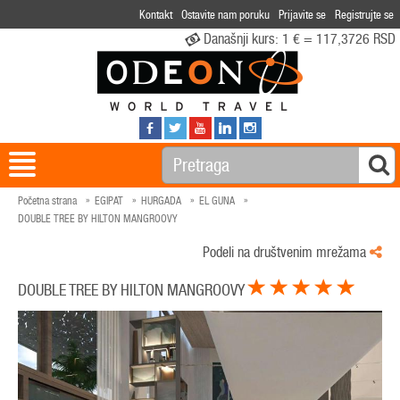
Kontakt
Ostavite nam poruku
Prijavite se
Registrujte se
Današnji kurs:
1 € = 117,3726 RSD
Početna strana
EGIPAT
HURGADA
EL GUNA
DOUBLE TREE BY HILTON MANGROOVY
Podeli na društvenim mrežama
DOUBLE TREE BY HILTON MANGROOVY