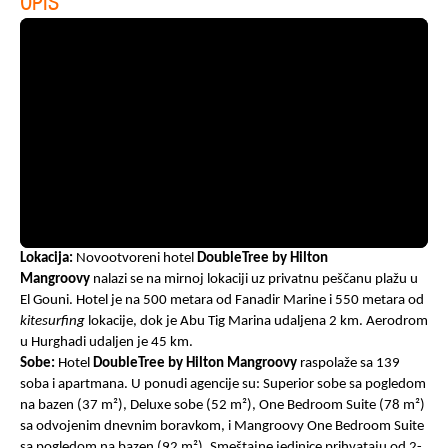
OPIS
Lokacija:
Novootvoreni hotel
DoubleTree by Hilton
Mangroovy
nalazi se na mirnoj lokaciji uz privatnu peščanu plažu u
El Gouni. Hotel je na 500 metara od Fanadir Marine i 550 metara od
kitesurfing
lokacije, dok je Abu Tig Marina udaljena 2 km. Aerodrom
u Hurghadi udaljen je 45 km.
Sobe:
Hotel
DoubleTree by Hilton Mangroovy
raspolaže sa 139
soba i apartmana. U ponudi agencije su: Superior sobe sa pogledom
na bazen (37 m²), Deluxe sobe (52 m²), One Bedroom Suite (78 m²)
sa odvojenim dnevnim boravkom, i Mangroovy One Bedroom Suite
sa pogledom na bazen (92 m²). S
meštajne jedinice prihvataju od 2-