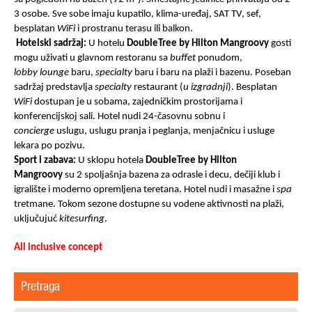
3 osobe. Sve sobe imaju kupatilo, klima-uređaj, SAT TV, sef,
besplatan
WiFi
i prostranu terasu ili balkon.
Hotelski sadržaj:
U hotelu
D
oubleTree by Hilton Mangroov
y
gosti
mogu uživati u glavnom restoranu sa
buffet
ponudom,
lobby
lounge
baru,
specialty
baru i baru na plaži i bazenu. Poseban
sadržaj predstavlja
specialty
restaurant (
u izgradnji
). Besplatan
WiFi
dostupan je u sobama, zajedničkim prostorijama i
konferencijskoj sali. Hotel nudi 24-časovnu sobnu i
concierge
uslugu, uslugu pranja i peglanja, menjačnicu i usluge
lekara po pozivu.
Sport i zabava:
U sklopu hotela
DoubleTree by Hilton
Mangroovy
su 2 spoljašnja bazena za odrasle i decu, dečiji klub i
igralište i moderno opremljena teretana. Hotel nudi i masažne i
spa
tretmane
. Tokom sezone dostupne su vodene aktivnosti na plaži,
uključujuć
kitesurfing
.
All inclusive concept
Pretraga