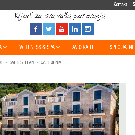
Kontakt
A
WELLNESS & SPA
AVIO KARTE
SPECIJALNE
JE
SVETI STEFAN
CALIFORNIA