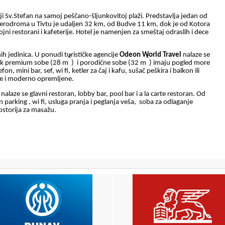
iji Sv.Stefan na samoj peščano-šljunkovitoj plaži. Predstavlja jedan od
 aerodroma u Tivtu je udaljen 32 km, od Budve 11 km, dok je od Kotora
i restorani i kafeterije. Hotel je namenjen za smeštaj odraslih i dece
ih jedinica. U ponudi turističke agencije
Odeon World Travel
nalaze se
2
2
dok premium sobe (28 m
)
i porodične sobe (32 m
) imaju pogled more
fon, mini bar, sef, wi fi, ketler za čaj i kafu, sušač peškira i balkon ili
ne i moderno opremljene.
nalaze se glavni restoran, lobby bar, pool bar i a la carte restoran. Od
parking , wi fi, usluga pranja i peglanja veša,
soba za odlaganje
rostorija za masažu.