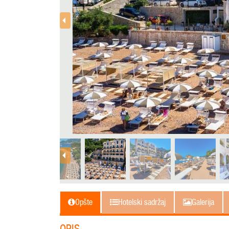
Opšte
Hotelski sadržaj
Galerija
OPIS