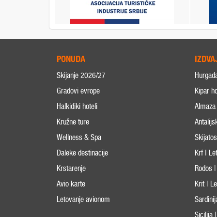
PONUDA
IZDVA
Skijanje 2026/27
Hurgad
Gradovi evrope
Kipar ho
Halkidiki hoteli
Almaza 
Kružne ture
Antalijs
Wellness & Spa
Skijato
Daleke destinacije
Krf | L
Krstarenje
Rodos |
Avio karte
Krit | 
Letovanje avionom
Sardini
Sicilija