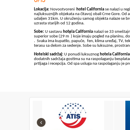
Lokacija:
Novootvoreni
hotel California
se nalazi u reg
najluksuznijih objekata na čitavoj obali Crne Gore. Od
udaljen 31km. U okruženju samog objekta nalaze se brojn
uzrasta starijih od 12 godina.
Sobe:
U sastavu
hotela California
nalazi se 33 smeštajn
2
superior sobe (29 m
) koje imaju pogled na planinu, 
. Svaka ima kupatilo, papuče,
fen, klima uređaj, TV, tele
terasu sa delom za sedenje. Sobe su luksuzne, prostra
Hotelski sadržaj:
U ponudi luksuznog
hotela California
dodatnih sadržaja gostima su na raspolaganju besplatan 
prtljaga i recepcija. Od spa usluga na raspolaganju je p
‹