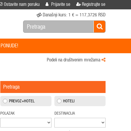
Ostavite nam poruku
Prijavite se
Registrujte se
Današnji kurs:
1 € = 117,3726 RSD
 PONUDE!
Podeli na društvenim mrežama
Pretraga
PREVOZ+HOTEL
HOTELI
POLAZAK
DESTINACIJA