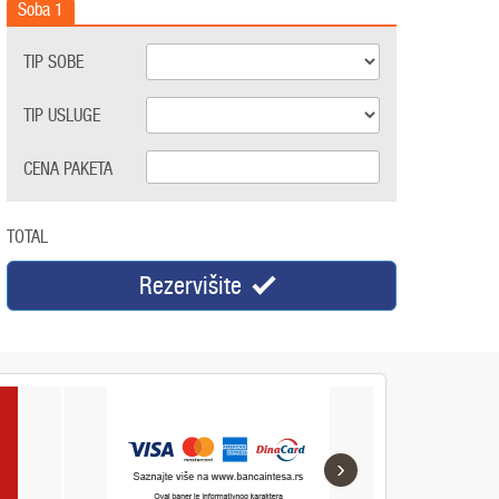
Soba
1
TIP SOBE
TIP USLUGE
CENA PAKETA
TOTAL
Rezervišite
›