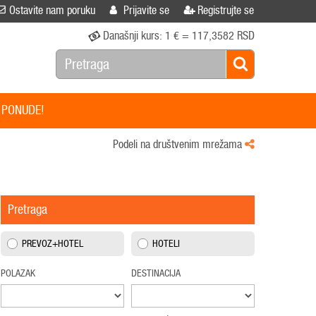
Ostavite nam poruku
Prijavite se
Registrujte se
Današnji kurs:
1 € = 117,3582 RSD
 PONUDE!
Podeli na društvenim mrežama
Pretraga
PREVOZ+HOTEL
HOTELI
POLAZAK
DESTINACIJA