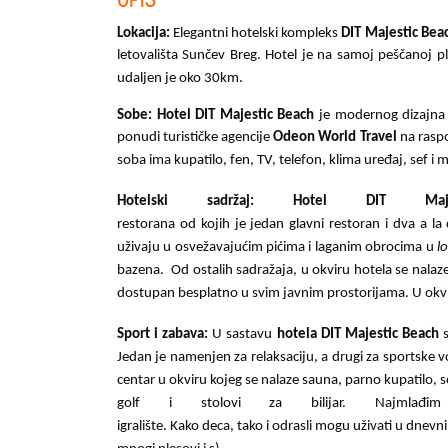
Lokacija:
Elegantni hotelski kompleks
DIT Majestic Bea
letovališta Sun
č
ev Breg. Hotel je na samoj peščanoj p
udaljen je oko 30km.
Sobe:
Hotel DIT Majestic Beach
je modernog dizajna 
ponudi turističke agencije
Odeon World Travel
na raspo
soba ima kupatilo, fen, TV, telefon, klima uređaj, sef i m
Hotelski sadržaj:
Hotel DIT Maje
restorana od kojih je jedan glavni restoran i dva a la c
uživaju u osvežavajućim pićima i laganim obrocima u
l
bazena.
Od ostalih sadražaja, u okviru hotela se nalaze
dostupan besplatno u svim javnim prostorijama. U okviru
Sport i zabava:
U sastavu
hotela DIT Majestic Beach
s
Jedan je namenjen za relaksaciju, a drugi za sportske v
centar u okviru kojeg se nalaze sauna, parno kupatilo, s
golf i stolovi za bilijar. Najmlađ
igralište. Kako deca, tako i odrasli mogu uživati u dne