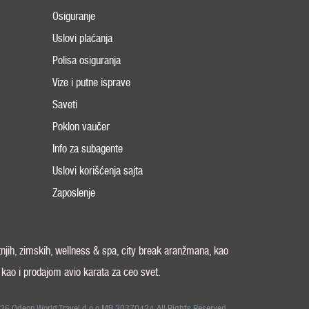
Osiguranje
Uslovi plaćanja
Polisa osiguranja
Vize i putne isprave
Saveti
Poklon vaučer
Info za subagente
Uslovi korišćenja sajta
Zaposlenje
tnjih, zimskih, wellness & spa, city break aranžmana, kao
, kao i prodajom avio karata za ceo svet.
26 Odeon World Travel d.o.o MB 20370424. All Rights Reserved.