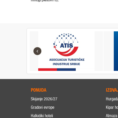
mnogi plesovi i s).
‹
PONUDA
IZDVA
Skijanje 2026/27
Hurgad
Gradovi evrope
Kipar ho
Halkidiki hoteli
Almaza 