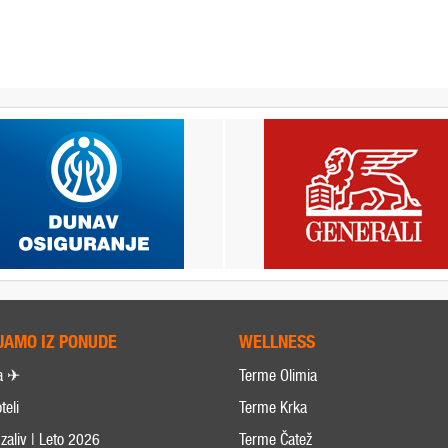
JAMO IZ PONUDE
WELLNESS
a ✈
Terme Olimia
teli
Terme Krka
zaliv | Leto 2026
Terme Čatež