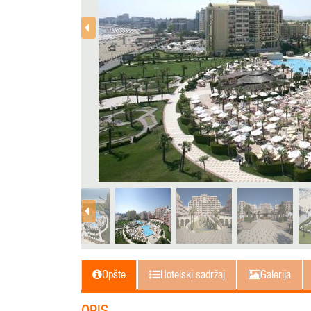
Opšte
Hotelski sadržaj
Galerija
OPIS