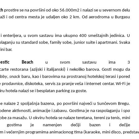
ch
prostire se na površini od oko 56.000m2 i nalazi se u severnom delu
laži i od centra mesta je udaljen oko 2 km. Od aerodroma u Burgasu
i enterijera, u svom sastavu ima ukupno 400 smeštajnih jedinica.
U
laganju su standard sobe, family sobe, junior suite i apartmani.
Svaka
ini bar.
stic Beach
u svom sastavu ima 3
arte restorana (azijski i italijanski) i nekoliko barova. Gosti mogu da
obby
,
snack
baru, kao i barovima na prostranoj hotelskoj terasi i pored
 prodavnice, diskoteka, servis za pranje veša i internet centar. Wi-Fi je
 hotela nalazi se i besplatan parking za goste.
e nalaze 2 spoljašnja bazena, po površini najveći u Sunčevom Bregu.
odene aktivnosti, animacije i zabavu. Gostima je na raspolaganju i
spa
obe za masažu. U okviru hotela se nalaze teretana, tereni za tenis, mini
im gostima je namenjen dečiji bazen i dečije
vnim i večernjim programima animacionog tima (karaoke, mini disco, predstav