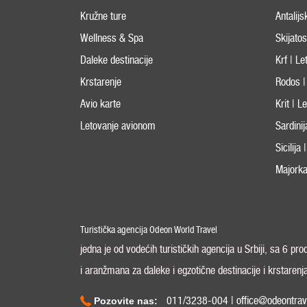
Kružne ture
Antalijs
Wellness & Spa
Skijato
Daleke destinacije
Krf | L
Krstarenje
Rodos |
Avio karte
Krit | 
Letovanje avionom
Sardini
Sicilija
Majorka
Turistička agencija Odeon World Travel
jedna je od vodećih turističkih agencija u Srbiji, sa 6 pr
i aranžmana za daleke i egzotične destinacije i krstarenj
011/3238-004 | office@odeontrav
Pozovite nas: