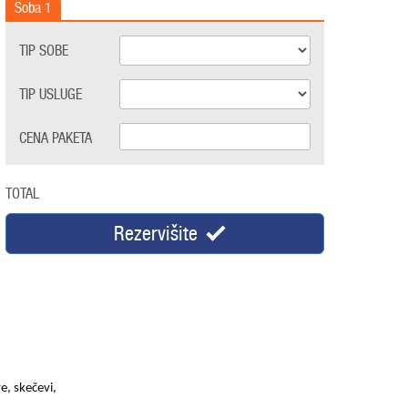
Soba
1
TIP SOBE
TIP USLUGE
CENA PAKETA
TOTAL
Rezervišite
e, skečevi,