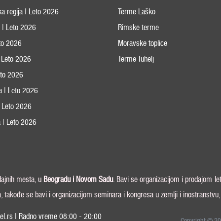
ka regija | Leto 2026
Terme Laško
s | Leto 2026
Rimske terme
eto 2026
Moravske toplice
 Leto 2026
Terme Tuhelj
Leto 2026
ja | Leto 2026
 | Leto 2026
 | Leto 2026
odajnih mesta, u
Beogradu i
Novom Sadu
. Bavi se organizacijom i prodajom le
a, takođe se bavi i organizacijom seminara i kongresa u zemlji i inostranstvu
el.rs | Radno vreme 08:00 - 20:00
Copyright © 20